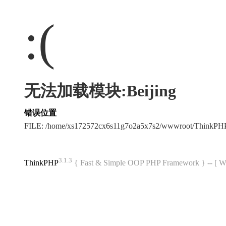
:(
无法加载模块:Beijing
错误位置
FILE: /home/xs172572cx6s11g7o2a5x7s2/wwwroot/ThinkPH
3.1.3
ThinkPHP
{ Fast & Simple OOP PHP Framework } -- 