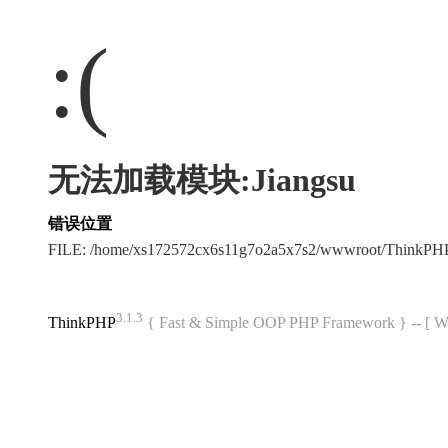
:(
无法加载模块:Jiangsu
错误位置
FILE: /home/xs172572cx6s11g7o2a5x7s2/wwwroot/ThinkPH
3.1.3
ThinkPHP
{ Fast & Simple OOP PHP Framework } -- 