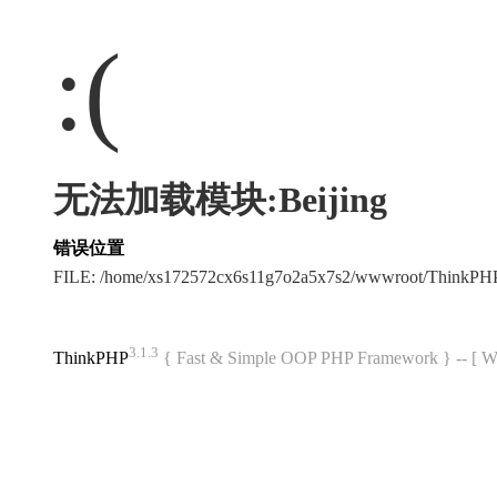
:(
无法加载模块:Beijing
错误位置
FILE: /home/xs172572cx6s11g7o2a5x7s2/wwwroot/ThinkPH
3.1.3
ThinkPHP
{ Fast & Simple OOP PHP Framework } -- 