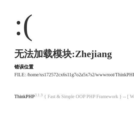
:(
无法加载模块:Zhejiang
错误位置
FILE: /home/xs172572cx6s11g7o2a5x7s2/wwwroot/ThinkPH
3.1.3
ThinkPHP
{ Fast & Simple OOP PHP Framework } -- 